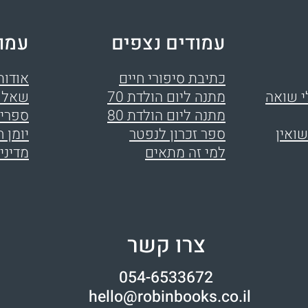
עמודים נצפים
עמו
כתיבת סיפורי חיים
אודות
י שואה
מתנה ליום הולדת 70
שאלו
מתנה ליום הולדת 80
ספרים
שואין
ספר זכרון לנפטר
יומן ח
למי זה מתאים
מדיני
צרו קשר
054-6533672
hello@robinbooks.co.il